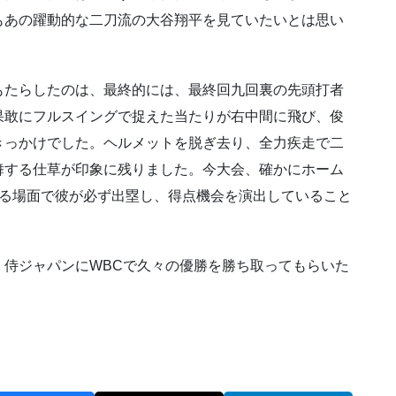
もあの躍動的な二刀流の大谷翔平を見ていたいとは思い
もたらしたのは、最終的には、最終回九回裏の先頭打者
果敢にフルスイングで捉えた当たりが右中間に飛び、俊
きっかけでした。ヘルメットを脱ぎ去り、全力疾走で二
舞する仕草が印象に残りました。今大会、確かにホーム
なる場面で彼が必ず出塁し、得点機会を演出していること
、侍ジャパンにWBCで久々の優勝を勝ち取ってもらいた