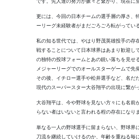
です。先人達の努力が脈々と繋がり、現在に
更には、今回の日本チームの選手層の厚さ、
ーリーグ未経験者がまだごろごろ転がってい
私の知る世代では、やはり野茂英雄投手の存
戦することについて日本球界はあまり歓迎し
の独特の投球フォームとあの鋭い落ちを見せ
メジャーリーグでのオールスターゲームで先
その後、イチロー選手や松井選手など、名だ
現代のスーパースター大谷翔平の出現に繋が
大谷翔平は、今や野球を見ない方々にも名前
らない者はいないと言われる程の存在になり
単なる一人の野球選手に留まらない、野球界
刀流を継続していけるのか、年齢を重ねる毎