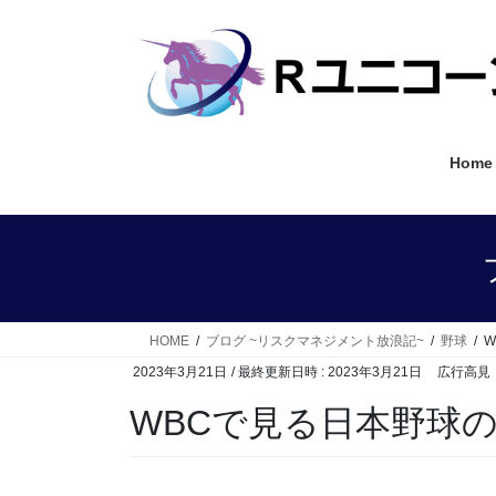
コ
ナ
ン
ビ
テ
ゲ
ン
ー
ツ
シ
へ
ョ
Home
ス
ン
キ
に
ッ
移
プ
動
HOME
ブログ ~リスクマネジメント放浪記~
野球
2023年3月21日
/ 最終更新日時 :
2023年3月21日
広行高見
WBCで見る日本野球