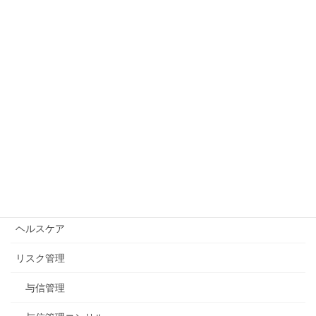
フィガロの結婚との出会い、
「序曲」連弾編への挑戦！
2026年5月26日
サイト内検索：
公式blogカテゴリー
イベント
ヘルスケア
リスク管理
与信管理