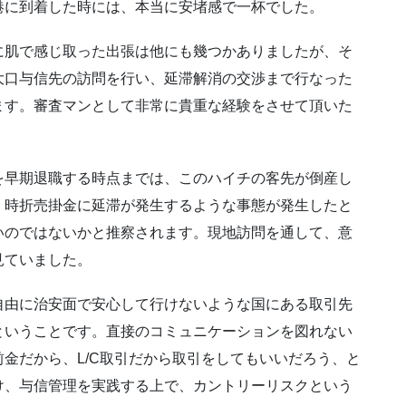
港に到着した時には、本当に安堵感で一杯でした。
に肌で感じ取った出張は他にも幾つかありましたが、そ
大口与信先の訪問を行い、延滞解消の交渉まで行なった
ます。審査マンとして非常に貴重な経験をさせて頂いた
を早期退職する時点までは、このハイチの客先が倒産し
く時折売掛金に延滞が発生するような事態が発生したと
いのではないかと推察されます。現地訪問を通して、意
見ていました。
自由に治安面で安心して行けないような国にある取引先
ということです。直接のコミュニケーションを図れない
金だから、L/C取引だから取引をしてもいいだろう、と
け、与信管理を実践する上で、カントリーリスクという