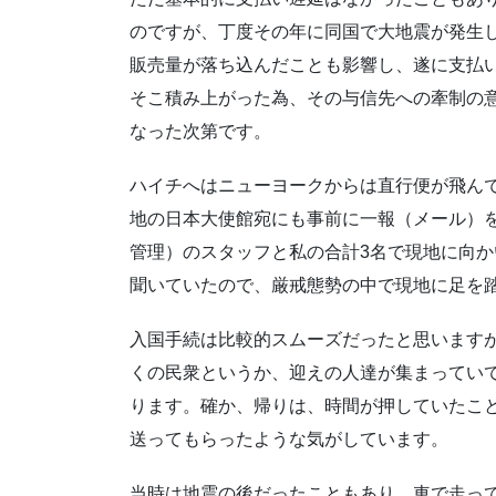
のですが、丁度その年に同国で大地震が発生
販売量が落ち込んだことも影響し、遂に支払
そこ積み上がった為、その与信先への牽制の
なった次第です。
ハイチへはニューヨークからは直行便が飛ん
地の日本大使館宛にも事前に一報（メール）
管理）のスタッフと私の合計3名で現地に向か
聞いていたので、厳戒態勢の中で現地に足を
入国手続は比較的スムーズだったと思います
くの民衆というか、迎えの人達が集まってい
ります。確か、帰りは、時間が押していたこ
送ってもらったような気がしています。
当時は地震の後だったこともあり、車で走っ