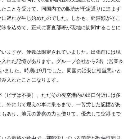
したことを受けて、同国内での販売が予定通りに進まず
いに遅れが生じ始めたのでした。しかも、延滞額がそこ
意味を込めて、正式に審査部署が現地に訪問することに
でいますが、便数は限定されていました。出張前には現
を入れた記憶があります。グループ会社から2名（営業＆
いました。時期は9月でした。同国の治安は相当悪いと
踏み入れたことになります。
が（ビザは不要）、ただその後空港内の出口付近には多
て、外に出て迎えの車に乗るまで、一苦労した記憶があ
ともあり、地元の警察の力も借りて、優先して空港まで
ている道路の途中で一部陥没している箇所が数件垣間見