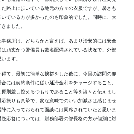
また路上に歩いている地元の方々の衣服ですが、暑さも
歩いている方が多かったのも印象的でした。同時に、大
てきました。
社事務所は、どちらかと言えば、あまり治安的には安全
門は頑丈かつ警備員も数名配備されている状況で、外部
思います。
を得て、最初に簡単な挨拶をした後に、今回の訪問の趣
場合には契約条件に従い延滞金利をチャージすること、
は原則差し控えるつもりであること等を淡々と伝えまし
対応振りも真摯で、変な意味でのいい加減さは感じませ
営陣に入っておられて面談には同席されていたと思いま
質疑応答については、財務部署の部長格の方が個別に対