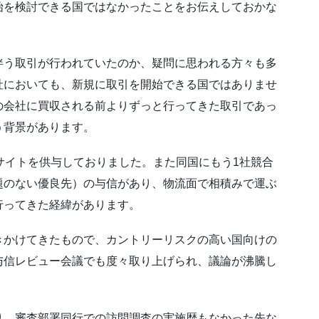
始を検討できる国ではなかったことをお伝えしておかな
伴う取引が行われていたのか、疑問に思われる方々も多
社においても、新規に取引を開始できる国ではありませ
の会社に買収される前よりずっと行ってきた取引であっ
う背景があります。
サイトを供与しておりました。また同国にもう1社競合
題のない優良先）の与信があり、物流面で相積みで運ぶ
行ってきた経緯があります。
きかけてきたもので、カントリーリスクの高い国向けの
与信レビュー会議でも度々取り上げられ、議論が沸騰し
り、審査部署同行での訪問調査の実施歴もなかった先な