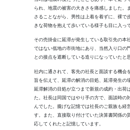
られ、地震の被害の大きさを痛感しました。
さることながら、男性は上着を着ずに、裸で
きな荷物を抱えて歩いている様子も目に入っ
その売掛金に延滞が発生している取引先の本
ではない低地の市街地にあり、当然入り口の
との接点を遮断している造りになっていたと
社内に通されて、客先の社長と面談する機会
旨を伝えて、延滞の解消の目処、延滞発生の
延滞解消の目処が立つまで新規の成約・出荷
た。社長は同国ではやり手の方で、面談時の
んでした。朧げな記憶では社長のご親族も経
す。また、直接取り付けていた決算書関係の
応してくれたと記憶しています。