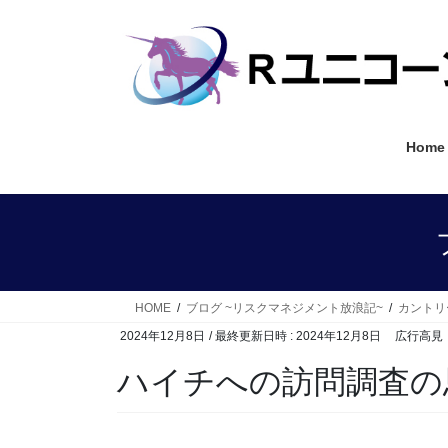
コ
ナ
ン
ビ
テ
ゲ
ン
ー
ツ
シ
へ
ョ
Home
ス
ン
キ
に
ッ
移
プ
動
HOME
ブログ ~リスクマネジメント放浪記~
カントリ
2024年12月8日
/ 最終更新日時 :
2024年12月8日
広行高見
ハイチへの訪問調査の