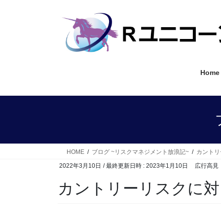
コ
ナ
ン
ビ
テ
ゲ
ン
ー
ツ
シ
へ
ョ
Home
ス
ン
キ
に
ッ
移
プ
動
HOME
ブログ ~リスクマネジメント放浪記~
カントリ
2022年3月10日
/ 最終更新日時 :
2023年1月10日
広行高見
カントリーリスクに対