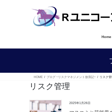
コ
ナ
ン
ビ
テ
ゲ
ン
ー
ツ
シ
へ
ョ
Home
ス
ン
キ
に
ッ
移
プ
動
HOME
ブログ ~リスクマネジメント放浪記~
リスク管
リスク管理
2025年1月26日