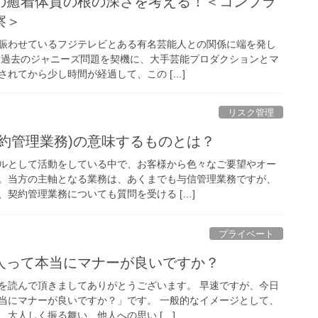
の癒着体質の根の深さを考える！＜コンプラ
察＞
賑わせているフジテレビとある有名芸能人との関係に端を発し
 過去のジャニーズ問題を契機に、大手芸能プロダクションとマ
れてから少し時間が経過して、この […]
リスク管理
約管理業務)の意味するものとは？
ルとして活動をしている中で、お客様から色々なご要望やオー
。当方の主軸となる業務は、あくまでも与信管理業務ですが、
契約管理業務についても質問を受ける […]
プライベート
人って本当にマナーが良いですか？
を読んで頂きましてありがとうございます。 早速ですが、今日
当にマナーが良いですか？」です。 一般的なイメージとして、
大人しく振る舞い、他人への思い […]